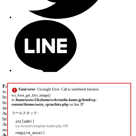
Fatal error
: Uncaught Error: Call to undefined function
Fatal error
: Uncaught Error: Call to undefined function
wz_boot_get_first_image() in /home/users/2/kyhome/web/studio-
wz_boot_get_first_image()
home.jp/html/wp-content/themes/astry_sp/archive.php:37 Stack
in
/home/users/2/kyhome/web/studio-home.jp/html/wp-
trace: #0 /home/users/2/kyhome/web/studio-home.jp/html/wp-
content/themes/astry_sp/archive.php
on line
37
includes/template-loader.php(106): include() #1
/home/users/2/kyhome/web/studio-home.jp/html/wp-blog-
コールスタック:
header.php(19): require_once('/home/users/2/k...') #2
include()
/home/users/2/kyhome/web/studio-home.jp/html/index.php(17):
wp-includes/template-loader.php:106
require('/home/users/2/k...') #3 {main} thrown in
require_once()
/home/users/2/kyhome/web/studio-home.jp/html/wp-