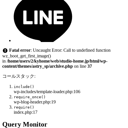
Fatal error
: Uncaught Error: Call to undefined function
wz_boot_get_first_image()
in
/home/users/2/kyhome/web/studio-home.jp/html/wp-
content/themes/astry_sp/archive.php
on line
37
コールスタック:
include()
wp-includes/template-loader.php:106
require_once()
wp-blog-header.php:19
require()
index.php:17
Query Monitor