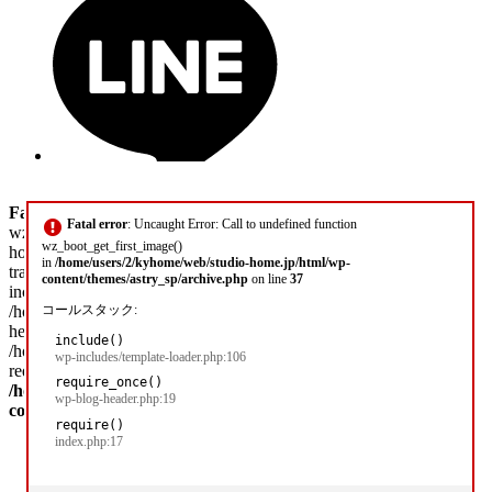
Fatal error
: Uncaught Error: Call to undefined function
Fatal error
: Uncaught Error: Call to undefined function
wz_boot_get_first_image() in /home/users/2/kyhome/web/studio-
wz_boot_get_first_image()
home.jp/html/wp-content/themes/astry_sp/archive.php:37 Stack
in
/home/users/2/kyhome/web/studio-home.jp/html/wp-
trace: #0 /home/users/2/kyhome/web/studio-home.jp/html/wp-
content/themes/astry_sp/archive.php
on line
37
includes/template-loader.php(106): include() #1
/home/users/2/kyhome/web/studio-home.jp/html/wp-blog-
コールスタック:
header.php(19): require_once('/home/users/2/k...') #2
include()
/home/users/2/kyhome/web/studio-home.jp/html/index.php(17):
wp-includes/template-loader.php:106
require('/home/users/2/k...') #3 {main} thrown in
require_once()
/home/users/2/kyhome/web/studio-home.jp/html/wp-
wp-blog-header.php:19
content/themes/astry_sp/archive.php
on line
37
require()
index.php:17